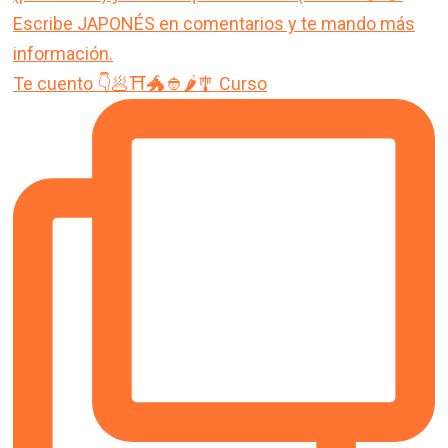
Te cuento 👇🥟⛩️🐲👲🌶️🎐 Curso