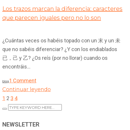
Los trazos marcan la diferencia: caracteres
que parecen iguales pero no lo son
¿Cuántas veces os habéis topado con un 末 y un 未
que no sabéis diferenciar? ¿Y con los endiablados
已，己 y 乙? ¿Os reís (por no llorar) cuando os
encontráis...
1 Comment
blog
Continuar leyendo
1
2
3
4
NEWSLETTER