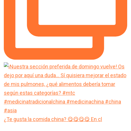
¿Te gusta la comida china? 😋😋😋😋 En cl