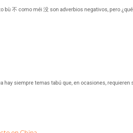
nto bù 不 como méi 没 son adverbios negativos, pero ¿qué 
gua hay siempre temas tabú que, en ocasiones, requieren
ecto en China