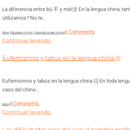
La diferencia entre bù 不 y méi没 En la lengua china, ta
utilizamos? No te...
6 Comments
blog
Estudiar chino
Gramática del chino
Continuar leyendo
20
Ene 2019
Eufemismos y tabús en la lengua china (I)
Eufemismos y tabús en la lengua china (I) En toda len
caso del chino...
4 Comments
blog
Continuar leyendo
14
Ene 2019
Las dificultades para dar con el nombre perf