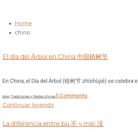
Home
chino
12
Mar 2019
El día del Árbol en China 中国植树节
En China, el Día del Árbol (植树节 zhíshùjié) se celebra 
5 Comments
blog
Tradiciones y fiestas chinas
Continuar leyendo
06
Mar 2019
La diferencia entre bù 不 y méi 没