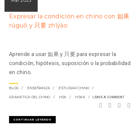
Mar 2023
Expresar la condición en chino con 如果
rúguǒ y 只要 zhǐyào
Aprende a usar 如果 y 只要 para expresar la
condición, hipótesis, suposición o la probabilidad
en chino.
BLOG
ENSEÑANZA
ESTUDIAR CHINO
GRAMÁTICA DEL CHINO
HSK
HSKK
LEAVE A COMMENT
CONTINUAR LEYENDO