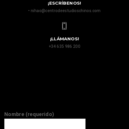
¡ESCRÍBENOS!
• nihao@centrodeestudioschinos.com
¡LLÁMANOS!
+34 635 986 200
ENCUÉNTRANOS
Nombre (requerido)