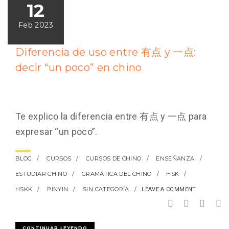
12
Feb 2023
Diferencia de uso entre 有点 y 一点:
decir “un poco” en chino
Te explico la diferencia entre 有点 y 一点 para
expresar “un poco”.
BLOG
CURSOS
CURSOS DE CHINO
ENSEÑANZA
ESTUDIAR CHINO
GRAMÁTICA DEL CHINO
HSK
HSKK
PINYIN
SIN CATEGORÍA
LEAVE A COMMENT
CONTINUAR LEYENDO