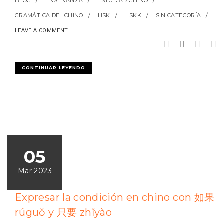
BLOG
ENSEÑANZA
ESTUDIAR CHINO
GRAMÁTICA DEL CHINO
HSK
HSKK
SIN CATEGORÍA
LEAVE A COMMENT
CONTINUAR LEYENDO
05
Mar 2023
Expresar la condición en chino con 如果
rúguǒ y 只要 zhǐyào