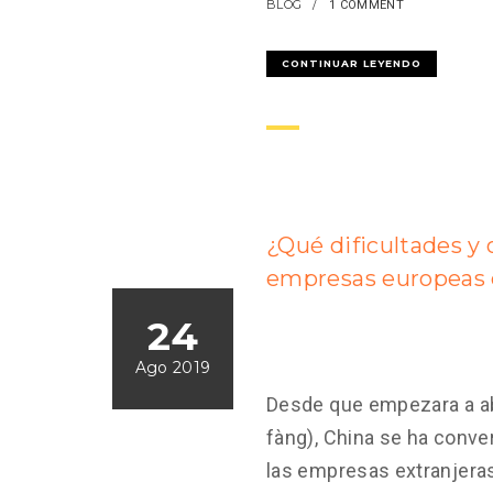
BLOG
1 COMMENT
CONTINUAR LEYENDO
¿Qué dificultades y
empresas europeas 
24
Ago 2019
Desde que empezara a ab
fàng), China se ha conve
las empresas extranjeras.