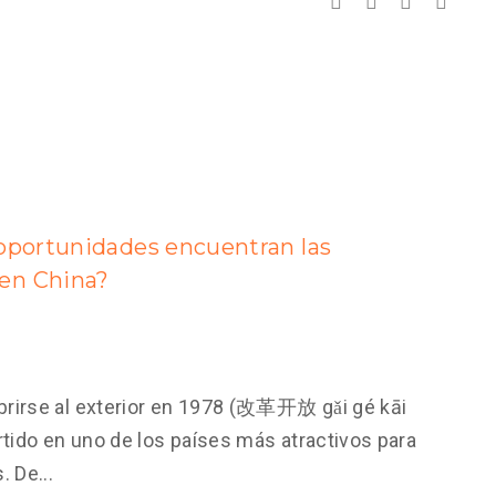
 oportunidades encuentran las
en China?
rirse al exterior en 1978 (改革开放 gǎi gé kāi
rtido en uno de los países más atractivos para
 De...