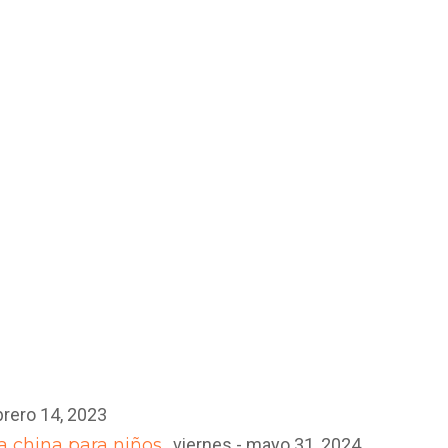
brero 14, 2023
 china para niños…
viernes - mayo 31, 2024